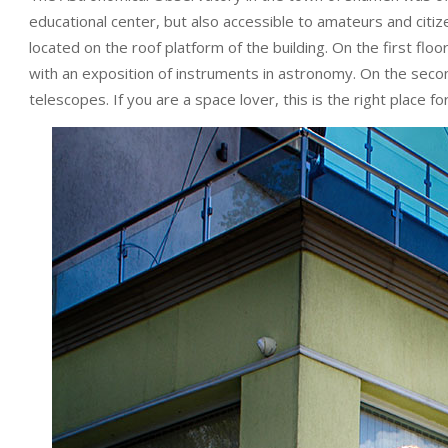
educational center, but also accessible to amateurs and cit
located on the roof platform of the building. On the first floo
with an exposition of instruments in astronomy. On the second
telescopes. If you are a space lover, this is the right place fo