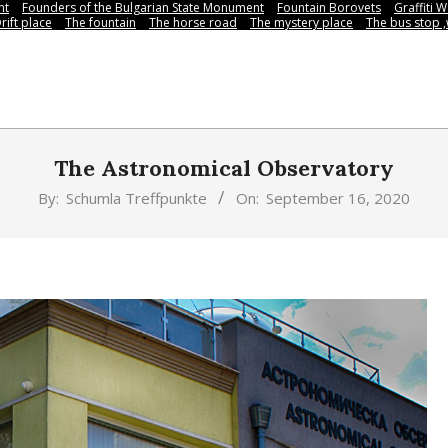
nt
Founders of the Bulgarian State Monument
Fountain Borovets
Graffiti W
rift place
The fountain
The horse road
The mystery place
Тhe bus stop 
The Astronomical Observatory
By:
Schumla Treffpunkte
On:
September 16, 2020