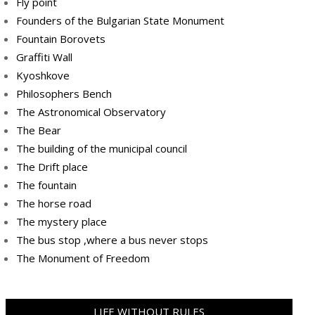
Fly point
Founders of the Bulgarian State Monument
Fountain Borovets
Graffiti Wall
Kyoshkove
Philosophers Bench
The Astronomical Observatory
The Bear
The building of the municipal council
The Drift place
The fountain
The horse road
The mystery place
Тhe bus stop ,where a bus never stops
Тhe Мonument of Freedom
LIFE WITHOUT RULES