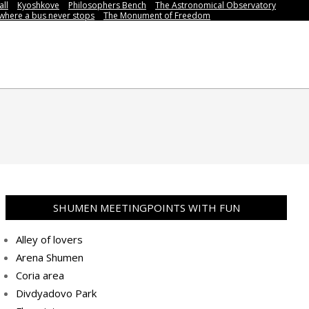
all
Kyoshkove
Philosophers Bench
The Astronomical Observatory
,where a bus never stops
Тhe Мonument of Freedom
SHUMEN MEETINGPOINTS WITH FUN
Alley of lovers
Arena Shumen
Coria area
Divdyadovo Park